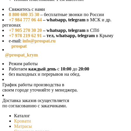
Свяжитесь с нами
8 800 600 35 30
– бесплатные звонки по России
+7 984 777 06 44
– whatsapp, telegram
в МСК и др.
регионах
+7 905 270 30 20
– whatsapp, telegram
в СПб
+7 978 219 62 91
– тел, whatsapp, telegram
в Крыму
e-mail:
info@prospat.ru
prospat
@prospat_krym
Режим работы
Работаем
каждый день
с
10:00
до
20:00
без выходных и перерывов на обед.
График работы производства в
своeм городе уточняйте у менеджера.
Доставка заказов осуществляется
по согласованию с заказчиками.
Каталог
Кровати
Матрасы