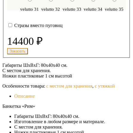
velutto 31
velutto 32
velutto 33
velutto 34
velutto 35
Стразы вместо пуговиц
velutto 36
velutto 37
velutto 38
velutto 39
velutto 40
14400 ₽
velutto 41
velutto 42
velutto 43
velutto 44
velutto 45
Габариты ШхВхГ: 80х40х40 см.
С местом для хранения.
velutto 46
velutto 47
velutto 48
velutto 49
velutto 50
Ножки пластиковые 1 см высотой
Особенности товара:
с местом для хранения
,
с утяжкой
velutto 51
velutto 52
velutto 53
Описание
Банкетка «Рим»
Габариты ШхВхГ: 80х40х40 см.
Изготовление в любом размере и материале.
С местом для хранения.
Ножки пластиковые 1 см высотой.