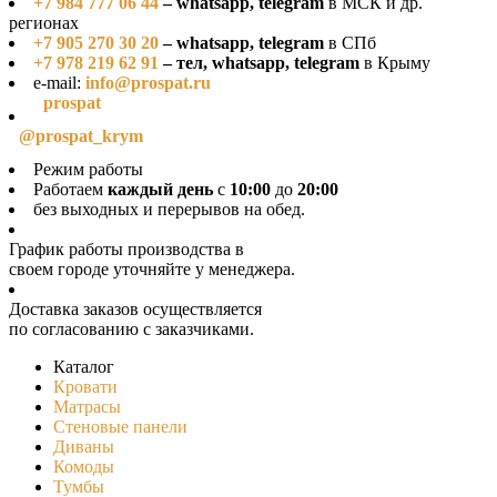
+7 984 777 06 44
– whatsapp, telegram
в МСК и др.
регионах
+7 905 270 30 20
– whatsapp, telegram
в СПб
+7 978 219 62 91
– тел, whatsapp, telegram
в Крыму
e-mail:
info@prospat.ru
prospat
@prospat_krym
Режим работы
Работаем
каждый день
с
10:00
до
20:00
без выходных и перерывов на обед.
График работы производства в
своeм городе уточняйте у менеджера.
Доставка заказов осуществляется
по согласованию с заказчиками.
Каталог
Кровати
Матрасы
Стеновые панели
Диваны
Комоды
Тумбы