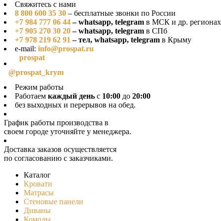
Свяжитесь с нами
8 800 600 35 30
– бесплатные звонки по России
+7 984 777 06 44
– whatsapp, telegram
в МСК и др. регионах
+7 905 270 30 20
– whatsapp, telegram
в СПб
+7 978 219 62 91
– тел, whatsapp, telegram
в Крыму
e-mail:
info@prospat.ru
prospat
@prospat_krym
Режим работы
Работаем
каждый день
с
10:00
до
20:00
без выходных и перерывов на обед.
График работы производства в
своeм городе уточняйте у менеджера.
Доставка заказов осуществляется
по согласованию с заказчиками.
Каталог
Кровати
Матрасы
Стеновые панели
Диваны
Комоды